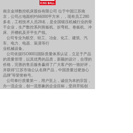
​​​​​​南京金球数控机床股份有限公司 位于中国江苏南
京，公司占地面积约66000平方米，，现有员工280
多名，工程技术人员28名，是全国锻压机械行业的骨
干企业，生产数控系列剪板机、折弯机、卷板机、冲
床、开槽机及开平生产线。
公司专业为航空、轻工、冶金、化工、建筑、汽
车、电力、电器、装潢等行
业机械设备。
公司依据ISO9001国际质量体系认证，立足于产品
的质量管理，以其优秀的品质，新颖的设计，合理的
价格，完善的售后服务赢得了广大客户的一致好评，
并获得“江苏市场公认名牌产品，中国质量过硬放心
品牌”等荣誉称号。
公司奉行质量第一，用户至上，诚信为本的宗旨，
办一流企业，创一流形象的企业目标，坚持开拓创
新，精益求精的精神，真诚与您携手同进，共创辉
煌。
南京金球数控机床股份有限公司
快速链接