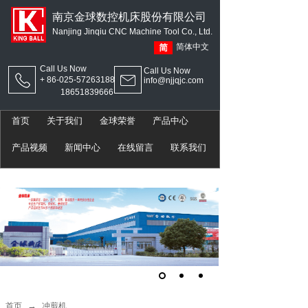
南京金球数控机床股份有限公司
Nanjing Jinqiu CNC Machine Tool Co., Ltd.
简体中文
Call Us Now
Call Us Now
+ 86-025-57263188
info@njjqjc.com
18651839666
首页
关于我们
金球荣誉
产品中心
产品视频
新闻中心
在线留言
联系我们
→
首页
冲剪机